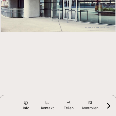
© 
201
9 
- 
THO
TSE.com
Info
Kontakt
Teilen
Kontrollen