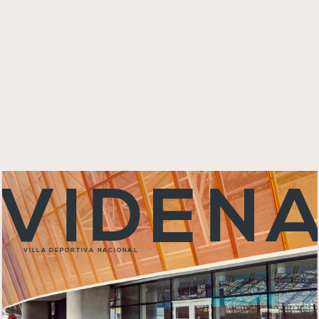
VIDE
N
VILLA  DEPOR
TIVA  NA
C
I
ONA
L